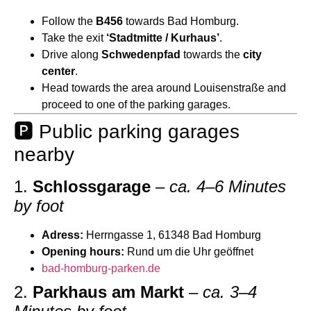
Follow the
B456
towards Bad Homburg.
Take the exit
‘Stadtmitte / Kurhaus’
.
Drive along
Schwedenpfad
towards the
city
center
.
Head towards the area around Louisenstraße and
proceed to one of the parking garages.
🅿️ Public parking garages
nearby
1.
Schlossgarage
–
ca. 4–6 Minutes
by foot
Adress:
Herrngasse 1, 61348 Bad Homburg
Opening hours:
Rund um die Uhr geöffnet
bad-homburg-parken.de
2.
Parkhaus am Markt
–
ca. 3–4