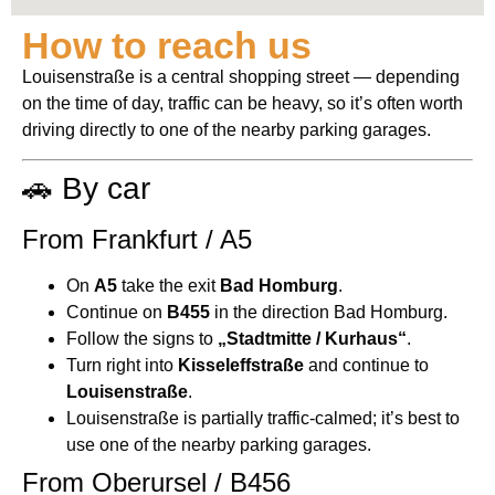
How to reach us
Louisenstraße is a central shopping street — depending
on the time of day, traffic can be heavy, so it’s often worth
driving directly to one of the nearby parking garages.
🚗 By car
From Frankfurt / A5
On
A5
take the exit
Bad Homburg
.
Continue on
B455
in the direction Bad Homburg.
Follow the signs to
„Stadtmitte / Kurhaus“
.
Turn right into
Kisseleffstraße
and continue to
Louisenstraße
.
Louisenstraße is partially traffic‑calmed; it’s best to
use one of the nearby parking garages.
From Oberursel / B456